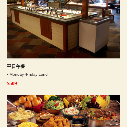
平日午餐
• Monday~Friday Lunch
$509