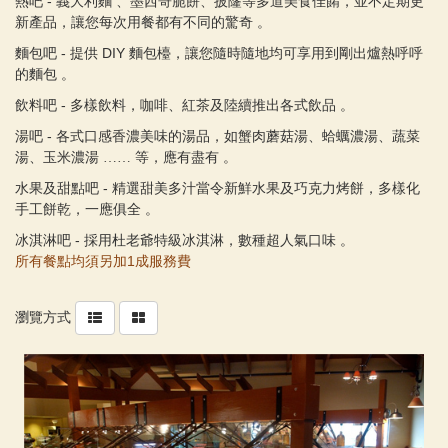
-
熱吧
義大利麵
、墨西哥脆餅、披蕯等多道美食佳餚，並不定期更
新產品，讓您每次用餐都有不同的驚奇
。
-
DIY
麵包吧
提供
麵包檯，讓您隨時隨地均可享用到剛出爐熱呼呼
的麵包
。
-
飲料吧
多樣飲料，咖啡、紅茶及陸續推出各式飲品
。
-
湯吧
各式口感香濃美味的湯品，如蟹肉蘑菇湯、蛤蠣濃湯、蔬菜
湯、玉米濃湯
……
等，應有盡有
。
-
水果及甜點吧
精選甜美多汁當令新鮮水果及巧克力烤餅，多樣化
手工餅乾，一應俱全
。
-
冰淇淋吧
採用杜老爺特級冰淇淋，數種超人氣口味
。
所有餐點均須另加1成服務費
瀏覽方式