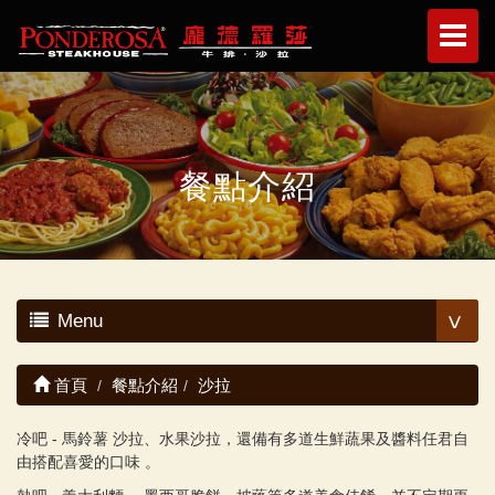
餐點介紹
Menu
<
首頁
餐點介紹
沙拉
-
冷吧
馬鈴薯
沙拉、水果沙拉，還備有多道生鮮蔬果及醬料任君自
由搭配喜愛的口味
。