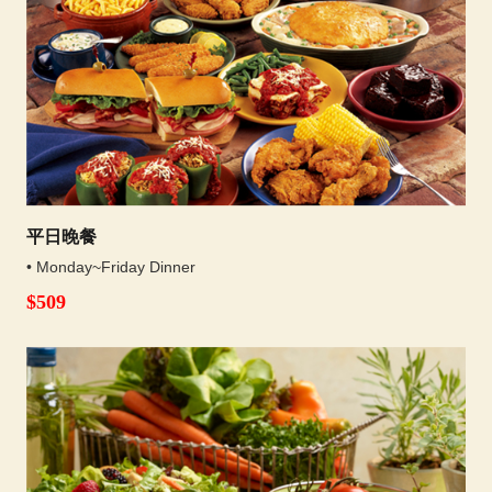
平日晚餐
• Monday~Friday Dinner
$509