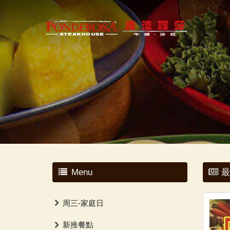
Menu
最
周三-家庭日
新推餐點