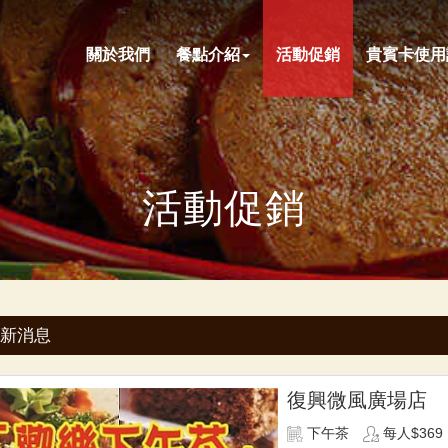
關於我們
餐點介紹
活動促銷
貴賓卡使用
活動促銷
新消息
復興微風廣場店
下午茶
每人$369